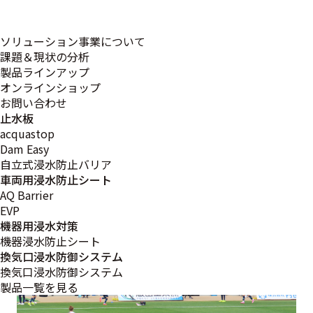
フィシャルパートナーとして契約を締結いたしました。
アビスパ福岡は、「子どもたちに夢と感動を、地域に誇り
ソリューション事業について
と活力を」という理念のもと、スポーツを通じた地域活性
課題＆現状の分析
化や社会貢献活動に積極的に取り組んでいます。
製品ラインアップ
当社はその理念に共感し、地域社会のさらなる発展に貢献
オンラインショップ
したいという想いから、今回のオフィシャルパートナー契
お問い合わせ
約に至りました。
止水板
acquastop
Dam Easy
今後は、アビスパ福岡の活動を応援するとともに、スポー
自立式浸水防止バリア
ツを通じた地域とのつながりを大切にしながら、より一層
車両用浸水防止シート
地域に根ざした企業活動を推進してまいります。
AQ Barrier
EVP
機器用浸水対策
機器浸水防止シート
換気口浸水防御システム
換気口浸水防御システム
製品一覧を見る