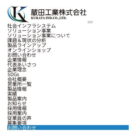
NEWS
社会インフラシステム
ソリューション事業
お知らせ
ソリューション事業について
課題＆現状の分析
製品ラインアップ
オンラインショップ
お問い合わせ
企業情報
代表あいさつ
お知らせ
企業理念
SDGs
会社概要
営業所一覧
製品情報
実績
2026.02.13
製品案内
お知らせ
お知らせ
アビスパ福岡のオフィシャルパート
採用情報
採用案内
ナー契約を締結しました
従業員の声
募集要項
お問い合わせ
蔵田工業株式会社は、2026シーズンよりアビスパ福岡のオ