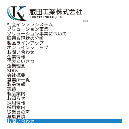
NEWS
社会インフラシステム
ソリューション事業
お知らせ
ソリューション事業について
課題＆現状の分析
製品ラインアップ
オンラインショップ
お問い合わせ
企業情報
代表あいさつ
お知らせ
企業理念
SDGs
会社概要
営業所一覧
製品情報
実績
2026.02.25
製品案内
お知らせ
お知らせ
北海道のヒグマ対策に新たな科学的
採用情報
採用案内
アプローチ
従業員の声
募集要項
お問い合わせ
酪農学園大学と当社がAI活用の共同研究を開始 ～非致