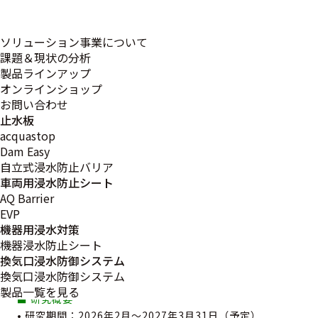
死・非接触型システムによる行動変化の検証へ～
当社は、学校法人酪農学園 酪農学園大学(北海道江別市、農
ソリューション事業について
食環境学群 環境共生学類)と、ヒグマ対策に関する共同研究
課題＆現状の分析
契約を締結いたしました。本研究では、AIによるヒグマ検
製品ラインアップ
知と、光・音・超音波・振動を組み合わせた非致死・非接
オンラインショップ
触型刺激システム「DeterCamAI」を用い、北海道の実環
お問い合わせ
境においてヒグマの行動変化および行動抑制の可能性を科
止水板
学的に検証します。
acquastop
Dam Easy
自立式浸水防止バリア
■ 背景
車両用浸水防止シート
近年、北海道ではヒグマの市街地出没や農地被害、人身事
AQ Barrier
故が社会課題となっています。捕獲を中心とした従来対策
EVP
に加え、出没を未然に抑制する新たな手法の検討が求めら
機器用浸水対策
れています。本共同研究は、導入ありきではなく、実環境
機器浸水防止シート
で本手法が成立し得るかどうかを探索的に検証することを
換気口浸水防御システム
目的としています。
換気口浸水防御システム
製品一覧を見る
■ 研究概要
• 研究期間：2026年2月～2027年3月31日（予定）