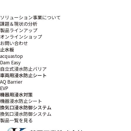
さて、誠に勝手ながら、下記の期間を年末年始休業とさせ
ていただきます。
ソリューション事業について
課題＆現状の分析
関係者の皆様には大変ご迷惑をお掛け致しますが、何卒ご
製品ラインアップ
理解の程お願い申し上げます。
オンラインショップ
お問い合わせ
【年末年始休業期間】
止水板
２０２４年１２月２８日(土)～２０２５年１月５日(日)
acquastop
Dam Easy
自立式浸水防止バリア
車両用浸水防止シート
AQ Barrier
< 前ページ
一覧に戻る
次ページ >
EVP
機器用浸水対策
機器浸水防止シート
換気口浸水防御システム
換気口浸水防御システム
製品一覧を見る