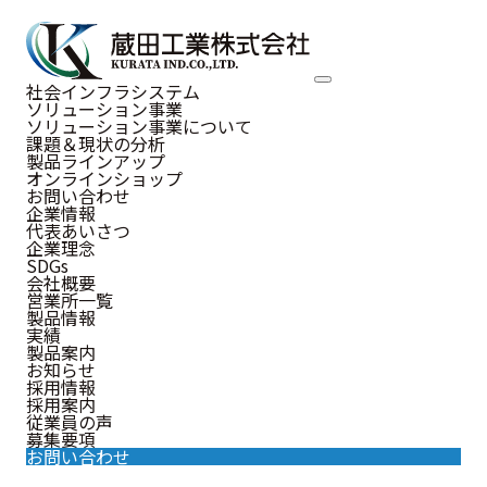
NEWS
社会インフラシステム
ソリューション事業
お知らせ
ソリューション事業について
課題＆現状の分析
製品ラインアップ
オンラインショップ
お問い合わせ
企業情報
代表あいさつ
お知らせ
企業理念
SDGs
会社概要
営業所一覧
製品情報
実績
2024.12.13
製品案内
お知らせ
お知らせ
年末年始休業のお知らせ
採用情報
採用案内
従業員の声
日頃より蔵田工業株式会社のホームページをご覧いただ
募集要項
き、誠にありがとうございます。
お問い合わせ