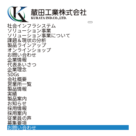
NEWS
社会インフラシステム
ソリューション事業
お知らせ
ソリューション事業について
課題＆現状の分析
製品ラインアップ
オンラインショップ
お問い合わせ
企業情報
代表あいさつ
お知らせ
企業理念
SDGs
会社概要
営業所一覧
製品情報
実績
2023.09.29
製品案内
お知らせ
お知らせ
当社のSDGsの取り組みが、SDGs
採用情報
採用案内
fukuokaに掲載されました。
従業員の声
募集要項
お問い合わせ
当社は社会システム事業および水害対策製品販売事業を通