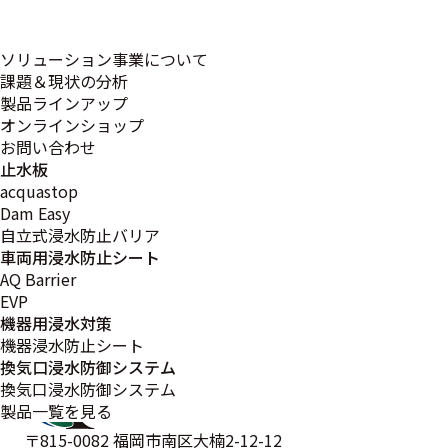
じた
持続可能な社会づくりの縁の下の力持ちとして、強い地域
づくり、そして強い国づくりに貢献して参ります。
ソリューション事業について
課題＆現状の分析
製品ラインアップ
オンラインショップ
お問い合わせ
止水板
acquastop
Dam Easy
< 前ページ
一覧に戻る
次ページ >
自立式浸水防止バリア
車両用浸水防止シート
AQ Barrier
EVP
機器用浸水対策
機器浸水防止シート
換気口浸水防御システム
換気口浸水防御システム
製品一覧を見る
〒815-0082 福岡市南区大楠2-12-12