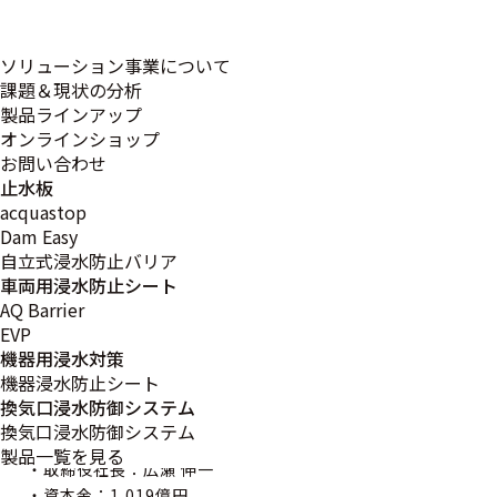
市博多区)と自然災害による冠水被害軽減およびレジリエン
トな社会づくりへの貢献や、社会課題および地域課題の解
決に寄与することを目的とした包括連携協定を締結しまし
ソリューション事業について
た。
課題＆現状の分析
製品ラインアップ
東京海上日動火災保険株式会社の持つノウハウやネットワ
オンラインショップ
ーク、そして当社の持つ水災対策ソリューションを融合さ
お問い合わせ
せることにより、当地福岡県のみならず、佐賀県における
止水板
社会問題や地域課題解決への貢献や付加価値の提供を目指
acquastop
し、啓発活動や様々なソリューションの提案を連携して進
Dam Easy
めて参ります。
自立式浸水防止バリア
車両用浸水防止シート
AQ Barrier
EVP
機器用浸水対策
機器浸水防止シート
換気口浸水防御システム
■【会社概要】東京海上日動火災保険株式会社
換気口浸水防御システム
・創業：1879年(明治12年)8月
製品一覧を見る
・取締役社長：広瀬 伸一
・資本金：1,019億円