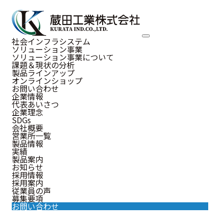
NEWS
社会インフラシステム
ソリューション事業
お知らせ
ソリューション事業について
課題＆現状の分析
製品ラインアップ
オンラインショップ
お問い合わせ
企業情報
代表あいさつ
お知らせ
企業理念
SDGs
会社概要
営業所一覧
製品情報
実績
2023.08.04
製品案内
お知らせ
お知らせ
東京海上日動火災保険株式会社と包
採用情報
採用案内
括連携協定を締結しました
従業員の声
募集要項
お問い合わせ
当社は、東京海上日動火災保険株式会社福岡支店(支店:福岡