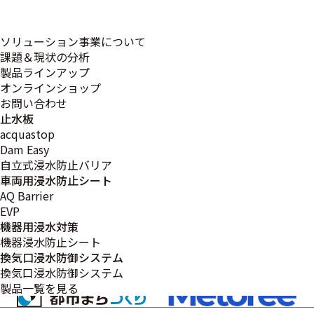
き、誠にありがとうございます。
さて、誠に勝手ながら、記念行事のため下記のとおり営業
ソリューション事業について
時間を短縮させていただきます。
課題＆現状の分析
製品ラインアップ
関係者の皆様には大変ご迷惑をお掛け致しますが、何卒ご
オンラインショップ
理解の程お願い申し上げます。
お問い合わせ
止水板
acquastop
【日 程】2022年9月30日（金）
Dam Easy
【営業時間】8:30 ～ 15:00
自立式浸水防止バリア
車両用浸水防止シート
AQ Barrier
EVP
機器用浸水対策
< 前ページ
一覧に戻る
次ページ >
機器浸水防止シート
換気口浸水防御システム
換気口浸水防御システム
製品一覧を見る