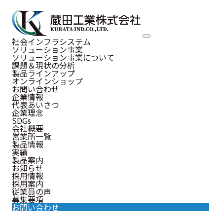
NEWS
社会インフラシステム
ソリューション事業
お知らせ
ソリューション事業について
課題＆現状の分析
製品ラインアップ
オンラインショップ
お問い合わせ
企業情報
代表あいさつ
お知らせ
企業理念
SDGs
会社概要
営業所一覧
製品情報
実績
2022.08.15
製品案内
お知らせ
お知らせ
車両用浸水防止シートが、製品ラン
採用情報
採用案内
キングで1位になりました。
従業員の声
募集要項
お問い合わせ
当社が取り扱う車両用浸水防止シートが、イプロス都市ま