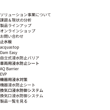
ちづくりの製品ランキングで98927点中1位にランクされま
した。
(集計期間：2022年08月03日～2022年08月09日)
ソリューション事業について
課題＆現状の分析
製品ラインアップ
オンラインショップ
お問い合わせ
止水板
acquastop
Dam Easy
イプロス 都市まちづくり
自立式浸水防止バリア
車両用浸水防止シート
各地で豪雨災害が発生しています。
AQ Barrier
命を守る行動が最優先ですが、大雨が想定される時点で事
EVP
前にアクションを行うことで大切な車を守ることが出来ま
機器用浸水対策
す。
機器浸水防止シート
水害から大切なクルマを守るための備えを行いましょう！
換気口浸水防御システム
換気口浸水防御システム
製品一覧を見る