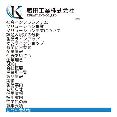
NEWS
社会インフラシステム
ソリューション事業
お知らせ
ソリューション事業について
課題＆現状の分析
製品ラインアップ
オンラインショップ
お問い合わせ
企業情報
代表あいさつ
お知らせ
企業理念
SDGs
会社概要
営業所一覧
製品情報
実績
2022.11.29
製品案内
イベント
お知らせ
11月27日(日)愛媛県西条市、JAF四
採用情報
採用案内
国主催イベントに出展しました
従業員の声
募集要項
お問い合わせ