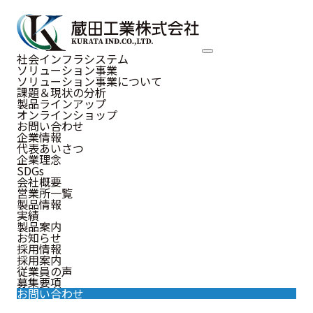
Example
社会インフラシステム
ソリューション事業
施工事例
ソリューション事業について
課題＆現状の分析
製品ラインアップ
オンラインショップ
お問い合わせ
企業情報
代表あいさつ
企業理念
SDGs
会社概要
営業所一覧
製品情報
実績
製品案内
お知らせ
採用情報
採用案内
従業員の声
募集要項
お問い合わせ