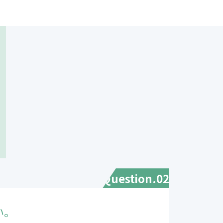
Question.02
い。