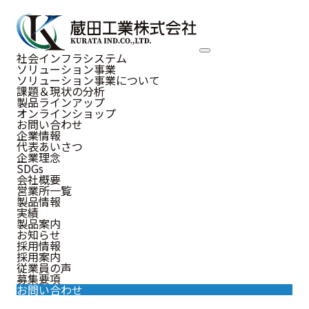
Interview
社会インフラシステム
ソリューション事業
インタビュー
ソリューション事業について
課題＆現状の分析
製品ラインアップ
オンラインショップ
お問い合わせ
企業情報
代表あいさつ
従業員の声
企業理念
SDGs
会社概要
営業所一覧
製品情報
実績
製品案内
営業部
工事部
設計部
総務部
お知らせ
採用情報
採用案内
従業員の声
募集要項
M.Y
設計
お問い合わせ