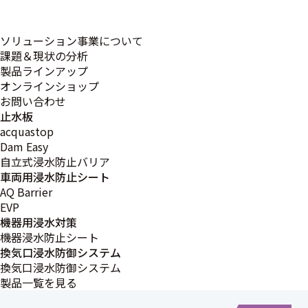
図面から現場へ
スキルが活きかして
精度と創造力で未来を形に
ソリューション事業について
課題＆現状の分析
製品ラインアップ
Question.01
オンラインショップ
お問い合わせ
止水板
あなたが所属している部署について教えてくだ
acquastop
さい。
Dam Easy
客先の仕様に合わせて配管の長さや機器の据付位置を
自立式浸水防止バリア
図面に起こし、機器の配置や配管に問題がないかを確
車両用浸水防止シート
認します。また、実際に現場へ足を運び、図面通りの
AQ Barrier
寸法になっているか、図面にない部分が存在しないか
EVP
を確認する作業も行っています。図面作成から現場確
機器用浸水対策
認まで一貫して対応することで、精度の高い設計を提
機器浸水防止シート
供しています。
換気口浸水防御システム
換気口浸水防御システム
製品一覧を見る