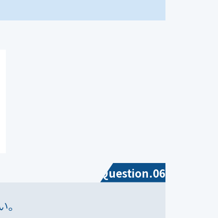
Question.06
い。