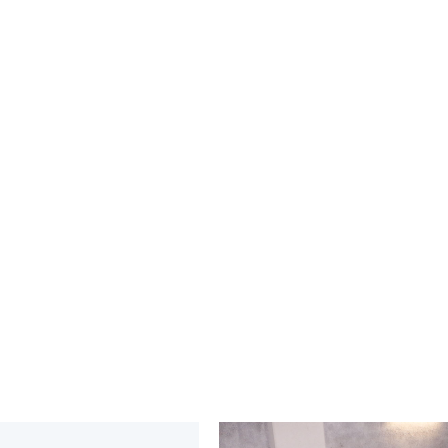
営業内容
事業排水や個々人の生活から排出される生活排水などの
機器の製造、仕入及び販売を行っており、
それに附帯す
工事、水道施設工事、
管工事、電気工事、清掃施設工事