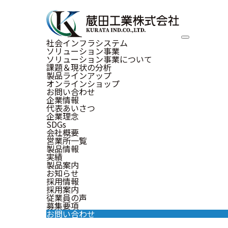
Social
社会インフラシステム
ソリューション事業
ソリューション事業について
課題＆現状の分析
製品ラインアップ
営業内容
オンラインショップ
お問い合わせ
企業情報
代表あいさつ
企業理念
SDGs
会社概要
営業所一覧
製品情報
実績
製品案内
お知らせ
採用情報
採用案内
従業員の声
募集要項
お問い合わせ