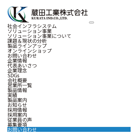
自立式浸水防止バリア
社会インフラシステム
ソリューション事業
ソリューション事業について
課題＆現状の分析
製品ラインアップ
オンラインショップ
お問い合わせ
企業情報
代表あいさつ
洪水リスクを軽減
企業理念
SDGs
会社概要
自立式浸水
営業所一覧
製品情報
実績
製品案内
お知らせ
採用情報
防止バリア
採用案内
従業員の声
募集要項
お問い合わせ