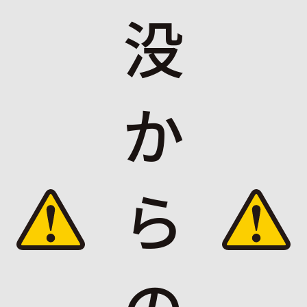
没
か
ら
の