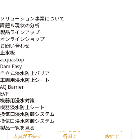
ソリューション事業について
課題＆現状の分析
浸水
電力
耐久
製品ラインアップ
防護
不要
性能
オンラインショップ
お問い合わせ
広いエリアを
洪水時の水の
流速40km/hに
止水板
カバーでき
浮力を利用し
耐える設計
acquastop
水害から
自動的にバリア
(風速70m/sの
Dam Easy
守ります
を
水の打ち寄せ)
自立式浸水防止バリア
展開します
車両用浸水防止シート
AQ Barrier
EVP
機器用浸水対策
手間
実績
高
機器浸水防止シート
不要
多数
効率
換気口浸水防御システム
換気口浸水防御システム
製品一覧を見る
設置に
米国を含む
シンプルな
人員が不要で
各国で
設計で