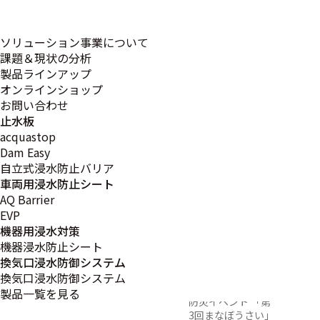
ソリューション事業について
課題＆現状の分析
ウェルピア
2024.02.26
イベント
製品ラインアップ
伊予にて車
オンラインショップ
お問い合わせ
両用浸水防
止水板
止シートを
acquastop
Dam Easy
出展しまし
自立式浸水防止バリア
た。
車両用浸水防止シート
AQ Barrier
2/18（日）に愛媛
EVP
県伊予市に所在す
機器用浸水対策
るウェルピア伊予
機器浸水防止シート
において、Fun
Space株式会社
換気口浸水防御システム
（本社：東京都新
換気口浸水防御システム
宿区）が主催した
製品一覧を見る
防災イベント 「第
3回まなぼうさい」