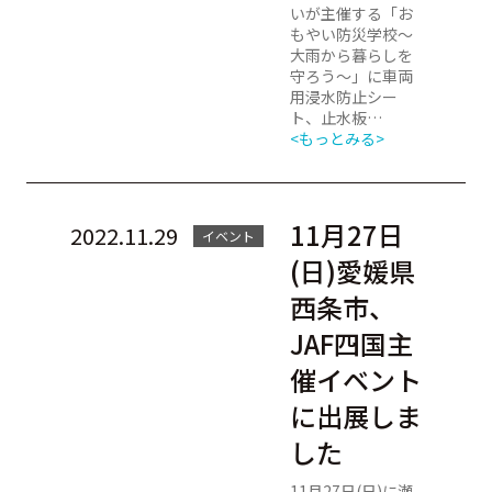
いが主催する「お
もやい防災学校～
大雨から暮らしを
守ろう～」に車両
用浸水防止シー
ト、止水板…
<もっとみる>
11月27日
2022.11.29
イベント
(日)愛媛県
西条市、
JAF四国主
催イベント
に出展しま
した
11月27日(日)に瀬