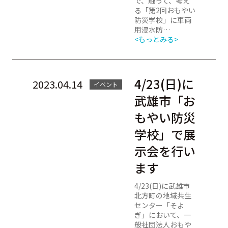
で、触って、考え
る「第2回おもやい
防災学校」に車両
用浸水防…
<もっとみる>
4/23(日)に
2023.04.14
イベント
武雄市「お
もやい防災
学校」で展
示会を行い
ます
4/23(日)に武雄市
北方町の地域共生
センター「そよ
ぎ」において、一
般社団法人おもや