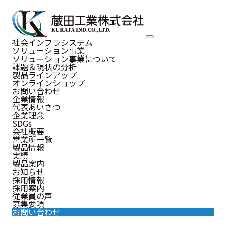
NEWS
社会インフラシステム
ソリューション事業
お知らせ
ソリューション事業について
課題＆現状の分析
製品ラインアップ
オンラインショップ
お問い合わせ
企業情報
代表あいさつ
お知らせ
企業理念
SDGs
会社概要
営業所一覧
製品情報
実績
製品案内
お知らせ
2026年
2025年
2024年
採用情報
採用案内
従業員の声
募集要項
2023年
2022年
お問い合わせ