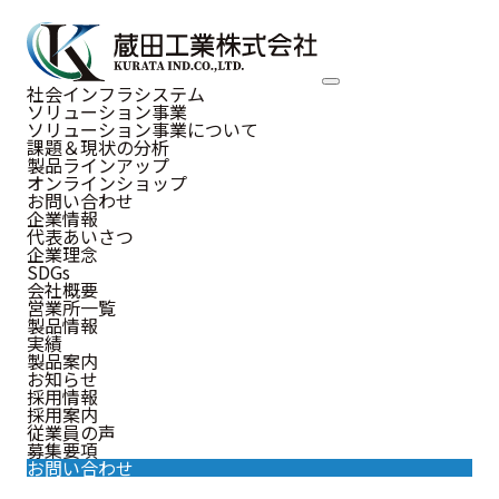
NEWS
社会インフラシステム
ソリューション事業
お知らせ
ソリューション事業について
課題＆現状の分析
製品ラインアップ
オンラインショップ
お問い合わせ
企業情報
代表あいさつ
お知らせ
企業理念
SDGs
会社概要
営業所一覧
製品情報
実績
製品案内
お知らせ
2026年
2025年
2024年
採用情報
採用案内
従業員の声
募集要項
2023年
2022年
お問い合わせ