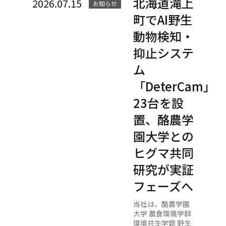
北海道滝上
2026.07.15
お知らせ
町でAI野生
動物検知・
抑止システ
ム
「DeterCam」
23台を設
置、酪農学
園大学との
ヒグマ共同
研究が実証
フェーズへ
当社は、酪農学園
大学 農食環境学群
環境共生学類 野生