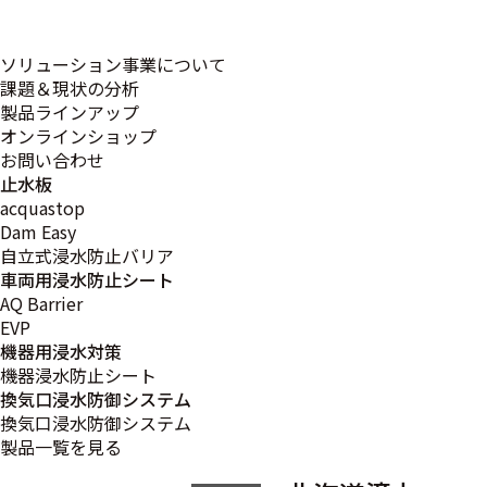
ソリューション事業について
課題＆現状の分析
夏季休業の
2026.07.31
お知らせ
製品ラインアップ
お知らせ
オンラインショップ
お問い合わせ
日頃より蔵田工業
止水板
株式会社のホーム
acquastop
ページをご覧いた
Dam Easy
だき、誠にありが
とうございます。
自立式浸水防止バリア
さて、誠に勝手な
車両用浸水防止シート
がら、下記の期間
AQ Barrier
を夏季休業とさせ
EVP
ていただきます。
機器用浸水対策
関係者の皆様には
機器浸水防止シート
大変ご迷…
換気口浸水防御システム
<もっとみる>
換気口浸水防御システム
製品一覧を見る