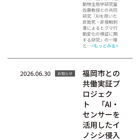
動物生態学研究室
佐藤教授との共同
研究「AIを用いた
非致死・非接触刺
激によるヒグマ行
動変化の検証に関
する研究」の一環
と…
<もっとみる>
福岡市との
2026.06.30
お知らせ
共働実証プ
ロジェク
ト 「AI・
センサーを
活用したイ
ノシシ侵入